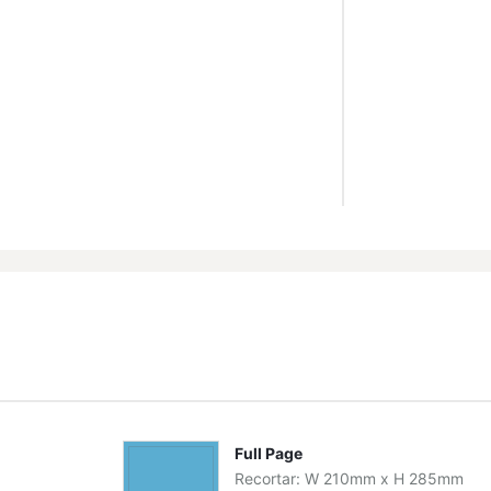
Full Page
Recortar:
W
210
mm
x
H
285
mm