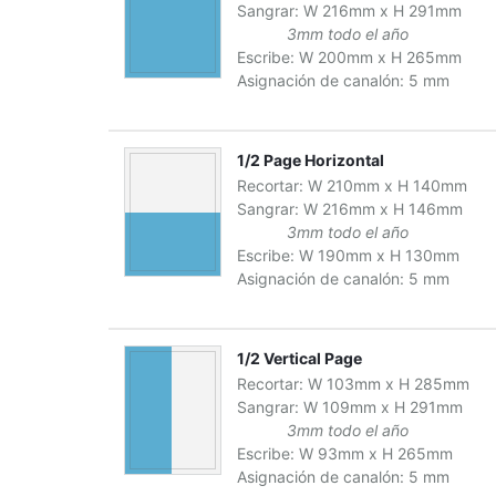
Sangrar:
W
216
mm
x
H
291
mm
3mm todo el año
Escribe:
W
200
mm
x
H
265
mm
Asignación de canalón:
5 mm
1/2 Page Horizontal
Recortar:
W
210
mm
x
H
140
mm
Sangrar:
W
216
mm
x
H
146
mm
3mm todo el año
Escribe:
W
190
mm
x
H
130
mm
Asignación de canalón:
5 mm
1/2 Vertical Page
Recortar:
W
103
mm
x
H
285
mm
Sangrar:
W
109
mm
x
H
291
mm
3mm todo el año
Escribe:
W
93
mm
x
H
265
mm
Asignación de canalón:
5 mm