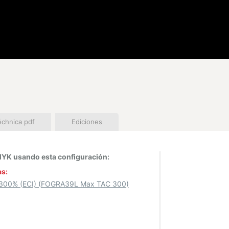
échnica pdf
Ediciones
YK usando esta configuración:
as:
 300% (ECI) (FOGRA39L Max TAC 300)