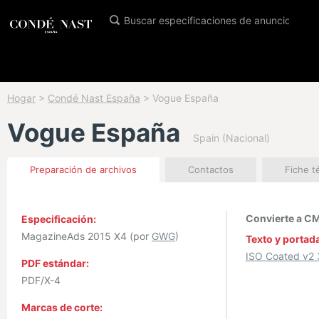
Hogar
>
Condé Nast España
>
Vogue España
Vogue España
Spain (Nacional)
Preparación de archivos
Contactos
Fiche t
Convierte a CM
Especificación:
MagazineAds 2015 X4 (por
GWG
)
Texto y portad
ISO Coated v2
PDF estándar:
PDF/X-4
Marcas de corte: